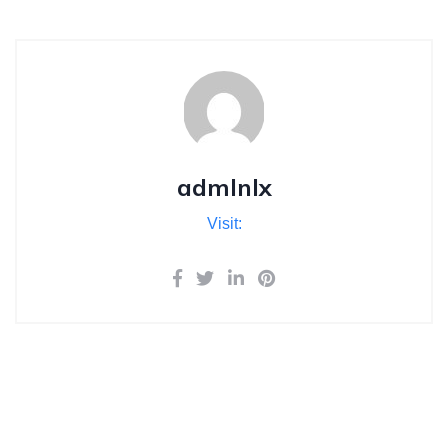
admlnlx
Visit: