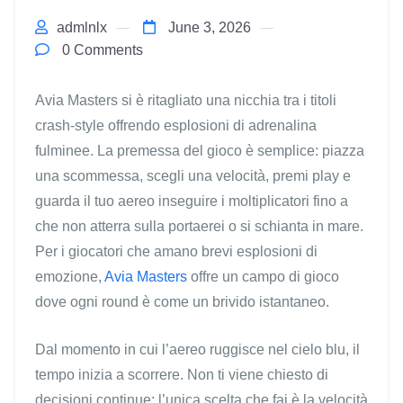
admlnlx
June 3, 2026
0 Comments
Avia Masters si è ritagliato una nicchia tra i titoli
crash‑style offrendo esplosioni di adrenalina
fulminee. La premessa del gioco è semplice: piazza
una scommessa, scegli una velocità, premi play e
guarda il tuo aereo inseguire i moltiplicatori fino a
che non atterra sulla portaerei o si schianta in mare.
Per i giocatori che amano brevi esplosioni di
emozione,
Avia Masters
offre un campo di gioco
dove ogni round è come un brivido istantaneo.
Dal momento in cui l’aereo ruggisce nel cielo blu, il
tempo inizia a scorrere. Non ti viene chiesto di
decisioni continue; l’unica scelta che fai è la velocità