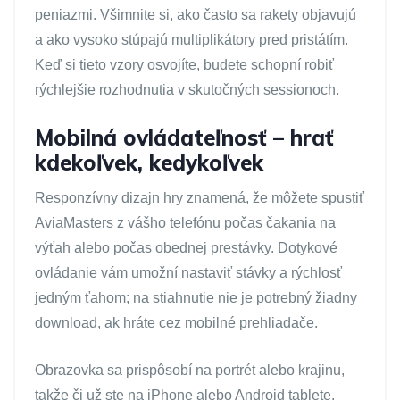
peniazmi. Všimnite si, ako často sa rakety objavujú
a ako vysoko stúpajú multiplikátory pred pristátím.
Keď si tieto vzory osvojíte, budete schopní robiť
rýchlejšie rozhodnutia v skutočných sessionoch.
Mobilná ovládateľnosť – hrať
kdekoľvek, kedykoľvek
Responzívny dizajn hry znamená, že môžete spustiť
AviaMasters z vášho telefónu počas čakania na
výťah alebo počas obednej prestávky. Dotykové
ovládanie vám umožní nastaviť stávky a rýchlosť
jedným ťahom; na stiahnutie nie je potrebný žiadny
download, ak hráte cez mobilné prehliadače.
Obrazovka sa prispôsobí na portrét alebo krajinu,
takže či už ste na iPhone alebo Android tablete,