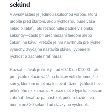
sekúnd
V AviaMasters je jedinou skutočnou voľbou, ktorú
urobíte pred štartom, akou rýchlosťou bude vaše
lietadlo lietať. Toto rozhodnutie padne v zlomku
sekundy—často pri prechádzaní feedom alebo
čakaní na kávu. Pretože je hra navrhnutá pre rýchle
výbuchy, zvyčajne nastavíte stávku, vyberiete
rýchlosť a začnete hrať naraz.
Rozsah stávok je široký—od €0.10 do €1,000—ale
pre rýchle relácie väčšina hráčov volí skromnejšie
sumy, ktoré im umožnia testovať rôzne rýchlosti bez
prílišného rizika naraz. V praxi môže typická session
zahŕňať desať až pätnásť kôl, pričom každé trvá
menej než 30 sekúnd od stávky po výsledok.