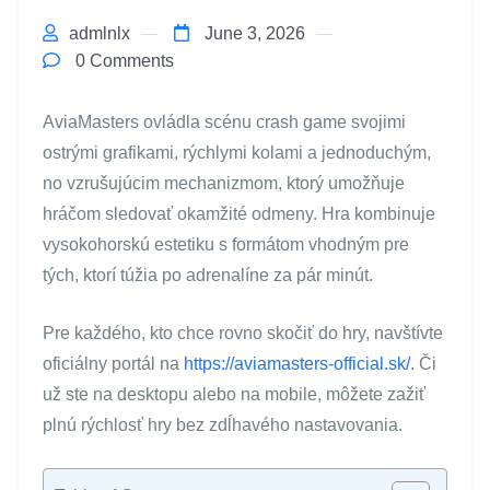
admlnlx
June 3, 2026
0 Comments
AviaMasters ovládla scénu crash game svojimi
ostrými grafikami, rýchlymi kolami a jednoduchým,
no vzrušujúcim mechanizmom, ktorý umožňuje
hráčom sledovať okamžité odmeny. Hra kombinuje
vysokohorskú estetiku s formátom vhodným pre
tých, ktorí túžia po adrenalíne za pár minút.
Pre každého, kto chce rovno skočiť do hry, navštívte
oficiálny portál na
https://aviamasters-official.sk/
. Či
už ste na desktopu alebo na mobile, môžete zažiť
plnú rýchlosť hry bez zdĺhavého nastavovania.