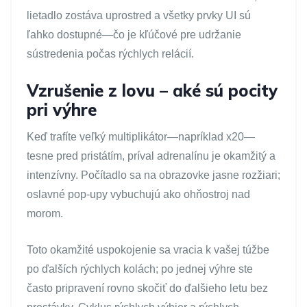
lietadlo zostáva uprostred a všetky prvky UI sú
ľahko dostupné—čo je kľúčové pre udržanie
sústredenia počas rýchlych relácií.
Vzrušenie z lovu – aké sú pocity
pri výhre
Keď trafíte veľký multiplikátor—napríklad x20—
tesne pred pristátím, príval adrenalínu je okamžitý a
intenzívny. Počítadlo sa na obrazovke jasne rozžiari;
oslavné pop-upy vybuchujú ako ohňostroj nad
morom.
Toto okamžité uspokojenie sa vracia k vašej túžbe
po ďalších rýchlych kolách; po jednej výhre ste
často pripravení rovno skočiť do ďalšieho letu bez