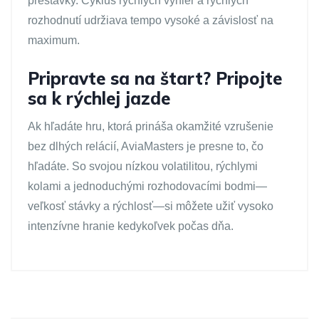
prestávky. Cyklus rýchlych výhier a rýchlych
rozhodnutí udržiava tempo vysoké a závislosť na
maximum.
Pripravte sa na štart? Pripojte
sa k rýchlej jazde
Ak hľadáte hru, ktorá prináša okamžité vzrušenie
bez dlhých relácií, AviaMasters je presne to, čo
hľadáte. So svojou nízkou volatilitou, rýchlymi
kolami a jednoduchými rozhodovacími bodmi—
veľkosť stávky a rýchlosť—si môžete užiť vysoko
intenzívne hranie kedykoľvek počas dňa.