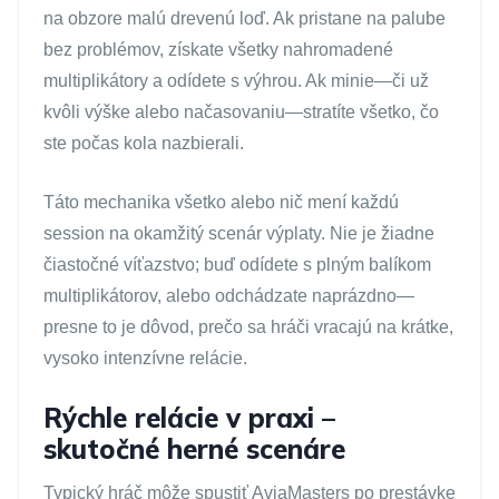
na obzore malú drevenú loď. Ak pristane na palube
bez problémov, získate všetky nahromadené
multiplikátory a odídete s výhrou. Ak minie—či už
kvôli výške alebo načasovaniu—stratíte všetko, čo
ste počas kola nazbierali.
Táto mechanika všetko alebo nič mení každú
session na okamžitý scenár výplaty. Nie je žiadne
čiastočné víťazstvo; buď odídete s plným balíkom
multiplikátorov, alebo odchádzate naprázdno—
presne to je dôvod, prečo sa hráči vracajú na krátke,
vysoko intenzívne relácie.
Rýchle relácie v praxi –
skutočné herné scenáre
Typický hráč môže spustiť AviaMasters po prestávke