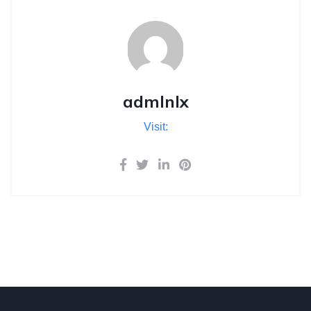
admlnlx
Visit: