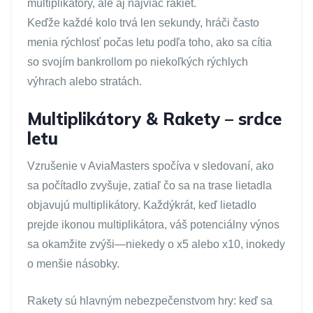
multiplikátory, ale aj najviac rakiet.
Keďže každé kolo trvá len sekundy, hráči často
menia rýchlosť počas letu podľa toho, ako sa cítia
so svojím bankrollom po niekoľkých rýchlych
výhrach alebo stratách.
Multiplikátory & Rakety – srdce
letu
Vzrušenie v AviaMasters spočíva v sledovaní, ako
sa počítadlo zvyšuje, zatiaľ čo sa na trase lietadla
objavujú multiplikátory. Každýkrát, keď lietadlo
prejde ikonou multiplikátora, váš potenciálny výnos
sa okamžite zvýši—niekedy o x5 alebo x10, inokedy
o menšie násobky.
Rakety sú hlavným nebezpečenstvom hry: keď sa