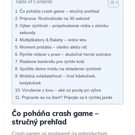
Table of Contents
Čo poháňa crash game – stručný prehľad
Príprava: Rozhodnutie na 30 sekúnd
Výber rýchlosti – prispôsobenie rizika v zlomku
sekundy
Multiplikátory & Rakety – srdce letu
Moment pristátia – všetko alebo nič
Rýchle relácie v praxi – skutočné herné scenáre
Riadenie bankrollu pre rýchle kolá
Využitie demo módu na doladenie rýchlosti
Mobilná ovládateľnosť – hrať kdekoľvek,
kedykoľvek
Vzrušenie z lovu – aké sú pocity pri výhre
Pripravte sa na štart? Pripojte sa k rýchlej jazde
Čo poháňa crash game –
stručný prehľad
Crash games sú postavené na jednoduchom