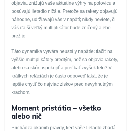
objavia, znižujú vaše aktuálne výhry na polovicu a
posúvajú lietadlo nižšie. Pretože sa rakety objavujú
náhodne, udržiavajú vás v napätí; nikdy neviete, či
váš ďalší veľký multiplikátor bude zničený alebo
prežije.
Táto dynamika vytvára neustály napätie: tlačiť na
vyššie multiplikátory predtým, než sa objavia rakety,
alebo sa skôr uspokojiť a prečkať zvyšok letu? V
krátkych reláciách je často odpoveď taká, že je
lepšie chytiť čo najviac ziskov pred nevyhnutným
krachom.
Moment pristátia – všetko
alebo nič
Prichádza okamih pravdy, keď vaše lietadlo zbadá