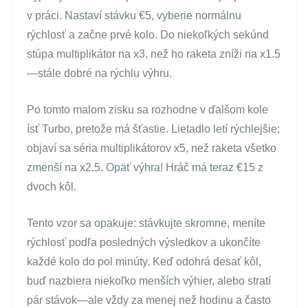
v práci. Nastaví stávku €5, vyberie normálnu
rýchlosť a začne prvé kolo. Do niekoľkých sekúnd
stúpa multiplikátor na x3, než ho raketa zníži na x1.5
—stále dobré na rýchlu výhru.
Po tomto malom zisku sa rozhodne v ďalšom kole
ísť Turbo, pretože má šťastie. Lietadlo letí rýchlejšie;
objaví sa séria multiplikátorov x5, než raketa všetko
zmenší na x2.5. Opäť výhra! Hráč má teraz €15 z
dvoch kôl.
Tento vzor sa opakuje: stávkujte skromne, meníte
rýchlosť podľa posledných výsledkov a ukončíte
každé kolo do pol minúty. Keď odohrá desať kôl,
buď nazbiera niekoľko menších výhier, alebo stratí
pár stávok—ale vždy za menej než hodinu a často