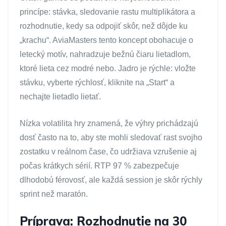
princípe: stávka, sledovanie rastu multiplikátora a
rozhodnutie, kedy sa odpojiť skôr, než dôjde ku
„krachu“. AviaMasters tento koncept obohacuje o
letecký motív, nahradzuje bežnú čiaru lietadlom,
ktoré lieta cez modré nebo. Jadro je rýchle: vložte
stávku, vyberte rýchlosť, kliknite na „Start“ a
nechajte lietadlo lietať.
Nízka volatilita hry znamená, že výhry prichádzajú
dosť často na to, aby ste mohli sledovať rast svojho
zostatku v reálnom čase, čo udržiava vzrušenie aj
počas krátkych sérií. RTP 97 % zabezpečuje
dlhodobú férovosť, ale každá session je skôr rýchly
sprint než maratón.
Príprava: Rozhodnutie na 30