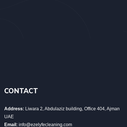
CONTACT
Address:
Liwara 2, Abdulaziz building, Office 404, Ajman
UAE
Email:
info@ezelyfecleaning.com