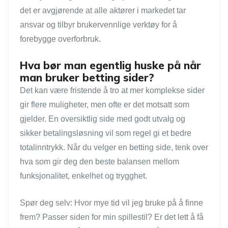
det er avgjørende at alle aktører i markedet tar
ansvar og tilbyr brukervennlige verktøy for å
forebygge overforbruk.
Hva bør man egentlig huske på når
man bruker betting sider?
Det kan være fristende å tro at mer komplekse sider
gir flere muligheter, men ofte er det motsatt som
gjelder. En oversiktlig side med godt utvalg og
sikker betalingsløsning vil som regel gi et bedre
totalinntrykk. Når du velger en betting side, tenk over
hva som gir deg den beste balansen mellom
funksjonalitet, enkelhet og trygghet.
Spør deg selv: Hvor mye tid vil jeg bruke på å finne
frem? Passer siden for min spillestil? Er det lett å få