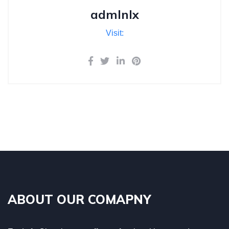
admlnlx
Visit:
ABOUT OUR COMAPNY