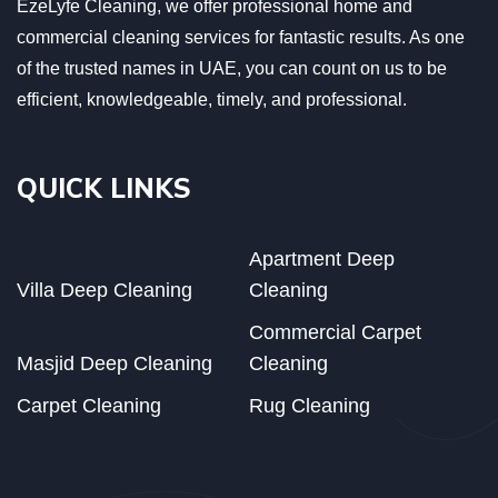
EzeLyfe Cleaning, we offer professional home and
commercial cleaning services for fantastic results. As one
of the trusted names in UAE, you can count on us to be
efficient, knowledgeable, timely, and professional.
QUICK LINKS
Apartment Deep
Villa Deep Cleaning
Cleaning
Commercial Carpet
Masjid Deep Cleaning
Cleaning
Carpet Cleaning
Rug Cleaning