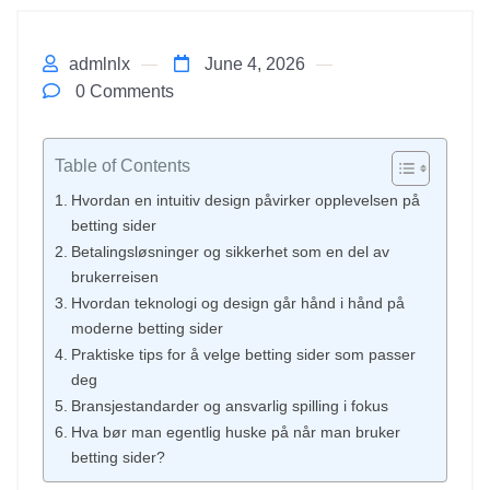
admlnlx
June 4, 2026
0 Comments
Table of Contents
Hvordan en intuitiv design påvirker opplevelsen på
betting sider
Betalingsløsninger og sikkerhet som en del av
brukerreisen
Hvordan teknologi og design går hånd i hånd på
moderne betting sider
Praktiske tips for å velge betting sider som passer
deg
Bransjestandarder og ansvarlig spilling i fokus
Hva bør man egentlig huske på når man bruker
betting sider?