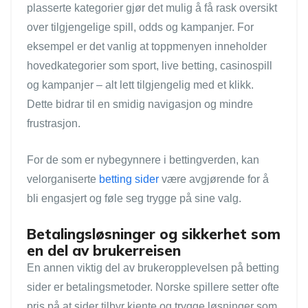
plasserte kategorier gjør det mulig å få rask oversikt
over tilgjengelige spill, odds og kampanjer. For
eksempel er det vanlig at toppmenyen inneholder
hovedkategorier som sport, live betting, casinospill
og kampanjer – alt lett tilgjengelig med et klikk.
Dette bidrar til en smidig navigasjon og mindre
frustrasjon.
For de som er nybegynnere i bettingverden, kan
velorganiserte
betting sider
være avgjørende for å
bli engasjert og føle seg trygge på sine valg.
Betalingsløsninger og sikkerhet som
en del av brukerreisen
En annen viktig del av brukeropplevelsen på betting
sider er betalingsmetoder. Norske spillere setter ofte
pris på at sider tilbyr kjente og trygge løsninger som