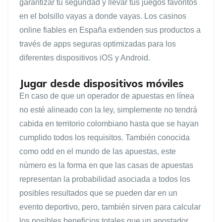
garantizar tu seguridad y llevar tus juegos favoritos
en el bolsillo vayas a donde vayas. Los casinos
online fiables en España extienden sus productos a
través de apps seguras optimizadas para los
diferentes dispositivos iOS y Android.
Jugar desde dispositivos móviles
En caso de que un operador de apuestas en línea
no esté alineado con la ley, simplemente no tendrá
cabida en territorio colombiano hasta que se hayan
cumplido todos los requisitos. También conocida
como odd en el mundo de las apuestas, este
número es la forma en que las casas de apuestas
representan la probabilidad asociada a todos los
posibles resultados que se pueden dar en un
evento deportivo, pero, también sirven para calcular
los posibles beneficios totales que un apostador