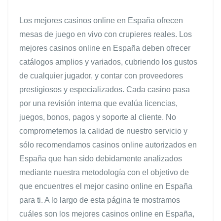
Los mejores casinos online en España ofrecen
mesas de juego en vivo con crupieres reales. Los
mejores casinos online en España deben ofrecer
catálogos amplios y variados, cubriendo los gustos
de cualquier jugador, y contar con proveedores
prestigiosos y especializados. Cada casino pasa
por una revisión interna que evalúa licencias,
juegos, bonos, pagos y soporte al cliente. No
comprometemos la calidad de nuestro servicio y
sólo recomendamos casinos online autorizados en
España que han sido debidamente analizados
mediante nuestra metodología con el objetivo de
que encuentres el mejor casino online en España
para ti. A lo largo de esta página te mostramos
cuáles son los mejores casinos online en España,