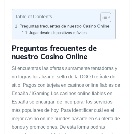
Table of Contents
Preguntas frecuentes de nuestro Casino Online
Jugar desde dispositivos móviles
Preguntas frecuentes de
nuestro Casino Online
Si encuentras las ofertas sumamente tentadoras y
no logras localizar el sello de la DGOJ retírate del
sitio. Pagos con tarjeta en casinos online fiables de
España / iGaming Los casinos online fiables en
España se encargan de incorporar los servicios
más populares de hoy. Para identificar cuál es el
mejor casino online puedes basarte en su oferta de
bonos y promociones. De esta forma podrás