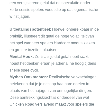
een verbijsterend getal dat de speculatie onder
korte‑sessie spelers voedt die op dat legendarische
winst jagen.
Uitbetalingspotentieel:
Hoewel onbereikbaar in de
praktijk, illustreert dit getal de hoge volatiliteit van
het spel wanneer spelers Hardcore modus kiezen
en grotere inzetten plaatsen.
Mental Hook:
Zelfs als je dat getal nooit raakt,
houdt het denken eraan je adrenaline hoog tijdens
snelle speelcycli.
Mythes Ontkrachten:
Realistische verwachtingen
betekenen dat je je richt op haalbare doelen in
plaats van het najagen van onmogelijke dingen.
Deze aantrekkingskracht is onderdeel van wat
Chicken Road verslavend maakt voor spelers die