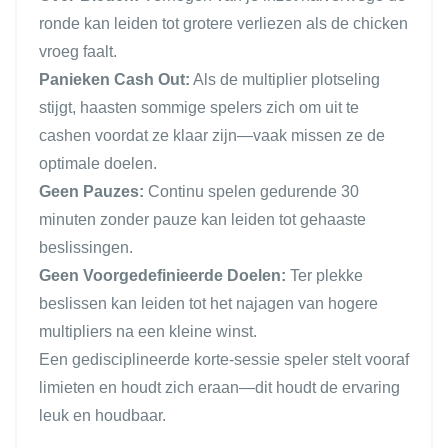
ronde kan leiden tot grotere verliezen als de chicken
vroeg faalt.
Panieken Cash Out:
Als de multiplier plotseling
stijgt, haasten sommige spelers zich om uit te
cashen voordat ze klaar zijn—vaak missen ze de
optimale doelen.
Geen Pauzes:
Continu spelen gedurende 30
minuten zonder pauze kan leiden tot gehaaste
beslissingen.
Geen Voorgedefinieerde Doelen:
Ter plekke
beslissen kan leiden tot het najagen van hogere
multipliers na een kleine winst.
Een gedisciplineerde korte‑sessie speler stelt vooraf
limieten en houdt zich eraan—dit houdt de ervaring
leuk en houdbaar.