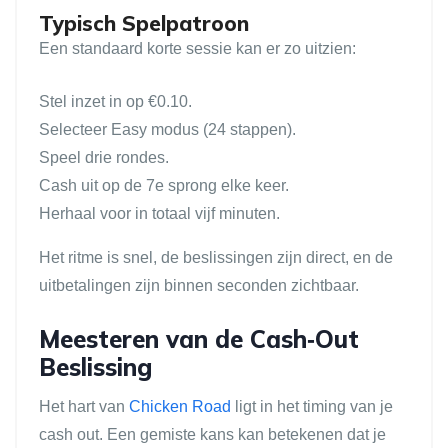
Typisch Spelpatroon
Een standaard korte sessie kan er zo uitzien:
Stel inzet in op €0.10.
Selecteer Easy modus (24 stappen).
Speel drie rondes.
Cash uit op de 7e sprong elke keer.
Herhaal voor in totaal vijf minuten.
Het ritme is snel, de beslissingen zijn direct, en de
uitbetalingen zijn binnen seconden zichtbaar.
Meesteren van de Cash‑Out
Beslissing
Het hart van
Chicken Road
ligt in het timing van je
cash out. Een gemiste kans kan betekenen dat je