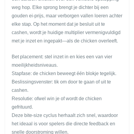
weg hop. Elke sprong brengt je dichter bij een
gouden ei‑prijs, maar verborgen vallen loeren achter
elke stap. Op het moment dat je besluit uit te
cashen, wordt je huidige multiplier vermenigvuldigd
met je inzet en ingepakt—als de chicken overleeft.
Bet placement: stel inzet in en kies een van vier
moeilijkheidsniveaus.
Stapfase: de chicken beweegt één blokje tegelijk.
Beslissingsvenster: tik om door te gaan of uit te
cashen.
Resolutie: ofwel win je of wordt de chicken
gefrituurd.
Deze bite‑size cyclus herhaalt zich snel, waardoor
het ideaal is voor spelers die directe feedback en
snelle doorstroming willen.