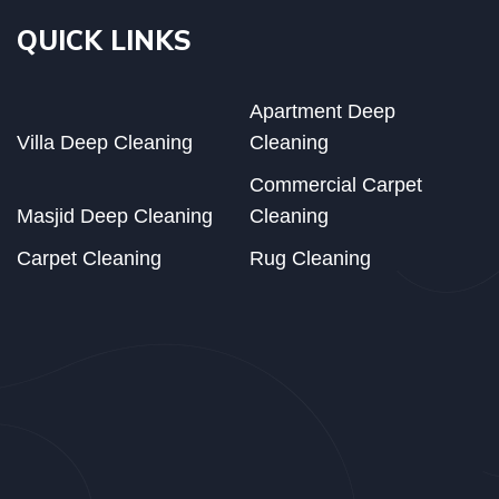
QUICK LINKS
Apartment Deep
Villa Deep Cleaning
Cleaning
Commercial Carpet
Masjid Deep Cleaning
Cleaning
Carpet Cleaning
Rug Cleaning