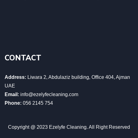
CONTACT
Address:
Liwara 2, Abdulaziz building, Office 404, Ajman
UAE
Email:
info@ezelyfecleaning.com
Phone:
056 2145 754
Copyright @ 2023 Ezelyfe Cleaning. All Right Reserved