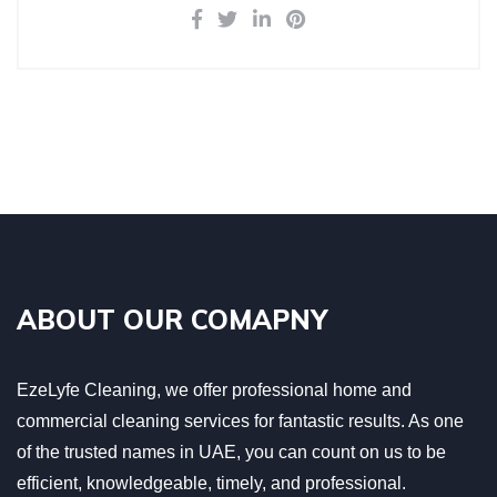
ABOUT OUR COMAPNY
EzeLyfe Cleaning, we offer professional home and
commercial cleaning services for fantastic results. As one
of the trusted names in UAE, you can count on us to be
efficient, knowledgeable, timely, and professional.