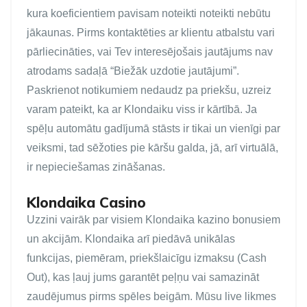
kura koeficientiem pavisam noteikti noteikti nebūtu
jākaunas. Pirms kontaktēties ar klientu atbalstu vari
pārliecināties, vai Tev interesējošais jautājums nav
atrodams sadaļā “Biežāk uzdotie jautājumi”.
Paskrienot notikumiem nedaudz pa priekšu, uzreiz
varam pateikt, ka ar Klondaiku viss ir kārtībā. Ja
spēļu automātu gadījumā stāsts ir tikai un vienīgi par
veiksmi, tad sēžoties pie kāršu galda, jā, arī virtuālā,
ir nepieciešamas zināšanas.
Klondaika Casino
Uzzini vairāk par visiem Klondaika kazino bonusiem
un akcijām. Klondaika arī piedāvā unikālas
funkcijas, piemēram, priekšlaicīgu izmaksu (Cash
Out), kas ļauj jums garantēt peļņu vai samazināt
zaudējumus pirms spēles beigām. Mūsu live likmes