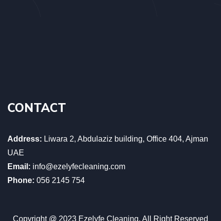
CONTACT
Address:
Liwara 2, Abdulaziz building, Office 404, Ajman
UAE
Email:
info@ezelyfecleaning.com
Phone:
056 2145 754
Copyright @ 2023 Ezelyfe Cleaning. All Right Reserved