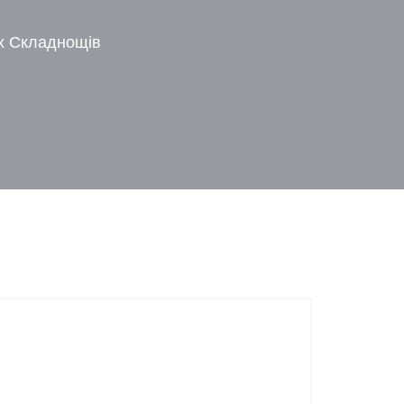
их Складнощів