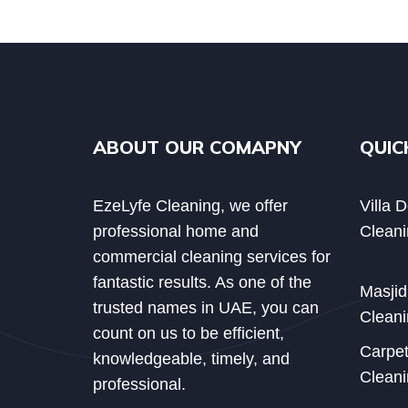
ABOUT OUR COMAPNY
QUIC
EzeLyfe Cleaning, we offer
Villa 
professional home and
Cleani
commercial cleaning services for
fantastic results. As one of the
Masji
trusted names in UAE, you can
Cleani
count on us to be efficient,
Carpe
knowledgeable, timely, and
Cleani
professional.