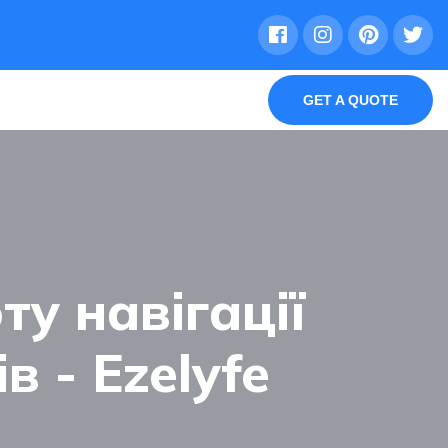
GET A QUOTE
у навігації
 - Ezelyfe