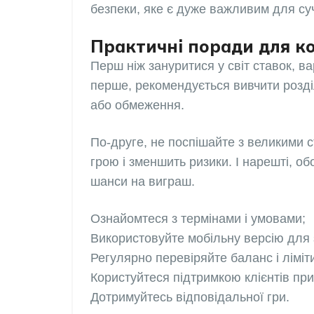
безпеки, яке є дуже важливим для су
Практичні поради для к
Перш ніж зануритися у світ ставок, в
перше, рекомендується вивчити розді
або обмеження.
По-друге, не поспішайте з великими
грою і зменшить ризики. І нарешті, о
шанси на виграш.
Ознайомтеся з термінами і умовами;
Використовуйте мобільну версію для 
Регулярно перевіряйте баланс і ліміт
Користуйтеся підтримкою клієнтів при
Дотримуйтесь відповідальної гри.