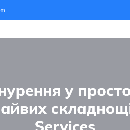
om
нурення у простот
зайвих складнощів
Services