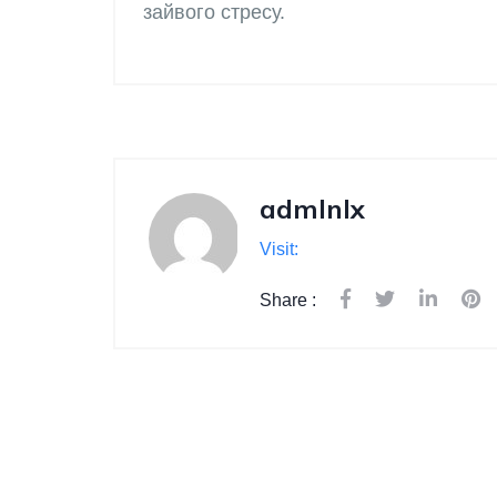
зайвого стресу.
admlnlx
Visit:
Share :