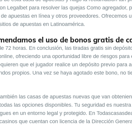
con Legalbet para resolver las quejas Como agregador
 de apuestas en línea y otros proveedores. Ofrecemos un
sitios de apuestas en Latinoamérica.
mendamos el uso de bonos gratis de ca
de 72 horas. En conclusión, las tiradas gratis sin depós
nline, ofreciendo una oportunidad libre de riesgos para
quieren que el jugador realice un depósito previo para a
ndos propios.​ Una vez se haya agotado este bono, no t
ambién las casas de apuestas nuevas que van obtenien
odas las opciones disponibles. Tu seguridad es nuestra p
egues en un entorno legal y protegido. En Todascasasd
casinos que cuentan con licencia de la Dirección Gene