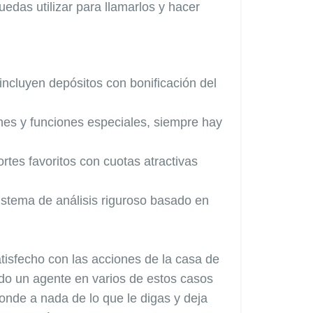
uedas utilizar para llamarlos y hacer
incluyen depósitos con bonificación del
ones y funciones especiales, siempre hay
tes favoritos con cuotas atractivas
istema de análisis riguroso basado en
sfecho con las acciones de la casa de
ido un agente en varios de estos casos
ponde a nada de lo que le digas y deja