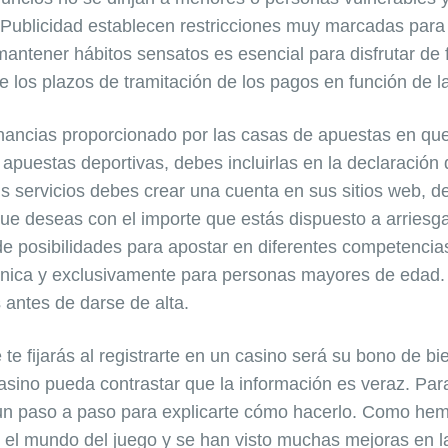
ublicidad establecen restricciones muy marcadas para 
antener hábitos sensatos es esencial para disfrutar de 
 los plazos de tramitación de los pagos en función de la
e ganancias proporcionado por las casas de apuestas en q
apuestas deportivas, debes incluirlas en la declaración 
 sus servicios debes crear una cuenta en sus sitios web, 
que deseas con el importe que estás dispuesto a arriesg
de posibilidades para apostar en diferentes competencia
 única y exclusivamente para personas mayores de edad
 antes de darse de alta.
te fijarás al registrarte en un casino será su bono de 
asino pueda contrastar que la información es veraz. Par
n paso a paso para explicarte cómo hacerlo. Como hemos
l mundo del juego y se han visto muchas mejoras en las