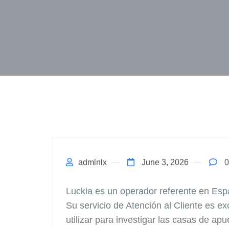
admlnlx
June 3, 2026
0
Luckia es un operador referente en Espa
Su servicio de Atención al Cliente es ex
utilizar para investigar las casas de ap