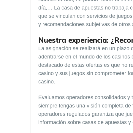
día,… La casa de apuestas no trabaja 
que se vinculan con servicios de juegos
y recomendaciones subjetivas de otros 
Nuestra experiencia: ¿Reco
La asignación se realizará en un plazo 
adentrarse en el mundo de los casinos o
destacado de estas ofertas es que no re
casino y sus juegos sin comprometer fo
casino.
Evaluamos operadores consolidados y t
siempre tengas una visión completa de t
operadores regulados garantiza que ju
información sobre casas de apuestas y 