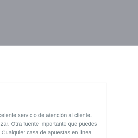
ente servicio de atención al cliente.
lizar. Otra fuente importante que puedes
 Cualquier casa de apuestas en línea