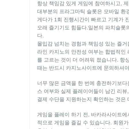
항상 책임감 있게 게임에 참여하시고, 
대부분의 프라그마틱 슬롯은 모바일 환경
게다가 1회 진행시간이 빠르고 기계가 
오래 즐기기도 힘들다.일본의 파치슬롯의 
다.
몰입감 넘치는 경험과 책임성 있는 즐
라인 카지노의 안전성 여부는 합법적인 
를 고르는 것이 더 어려워 졌습니다. 항
때는 반드시 카지노사이트에 문의하셔야
너무 많은 금액을 한 번에 충전하기보다
스 여부와 실제 플레이어들이 남긴 리뷰
결제 수단을 지원하는지 확인하는 것은 
게임을 플레이 하기 전, 바카라사이트에
적으로 게임을 즐길 수 있습니다. 회원가