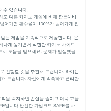
 수 있습니다.
라도 다른 카지노 게임에 비해 판돈대비
넘어가면 환수율이 100%가 넘어가게 된
받는 게임을 지속적으로 제공합니다. 온
넘쳐나게 생기면서 적합한 카지노 사이트
반드시 도움을 받으세요. 문제가 발생했을
로 진행할 것을 추천해 드립니다. 라이센
천해 드립니다. 자신에게 익숙하고 편리한
규칙을 숙지하면 손실을 줄이고 더욱 효율
FE입니다.안전한 가입코드 SAFE를 사