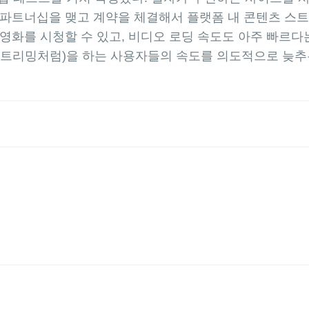
 파트너십을 맺고 계약을 체결해서 플랫폼 내 콘텐츠 스
영화를 시청할 수 있고, 비디오 로딩 속도도 아주 빠르다는
스트리밍처럼)을 하는 사용자들의 속도를 의도적으로 늦추