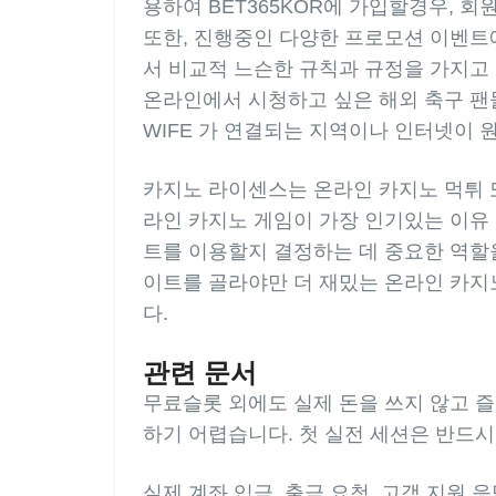
용하여 BET365KOR에 가입할경우,
또한, 진행중인 다양한 프로모션 이벤트
서 비교적 느슨한 규칙과 규정을 가지고 
온라인에서 시청하고 싶은 해외 축구 
WIFE 가 연결되는 지역이나 인터넷이
카지노 라이센스는 온라인 카지노 먹튀 
라인 카지노 게임이 가장 인기있는 이유 
트를 이용할지 결정하는 데 중요한 역할
이트를 골라야만 더 재밌는 온라인 카지노
다.
관련 문서
무료슬롯 외에도 실제 돈을 쓰지 않고 즐
하기 어렵습니다. 첫 실전 세션은 반드시
실제 계좌 입금, 출금 요청, 고객 지원