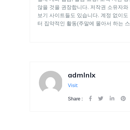
않을 것을 권장합니다. 저작권 소유자와
보기 사이트들도 있습니다. 계정 없이도 
터 집약적인 활동(주말에 몰아서 하는 
admlnlx
Visit:
Share :