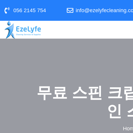
056 2145 754
info@ezelyfecleaning.c
무료 스핀 크
인 스
Ho