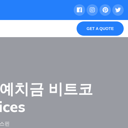
GET A QUOTE
무예치금 비트코
ices
 스핀