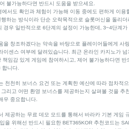
제어 불가능하다면 반드시 도움을 받으세요.
에서도 확인과 체험이 가능해 이동 중에도 편하게 이용할
진행하는 방식이라 단순 오락목적으로 슬롯머신을 돌리더
경우 일반적으로 6단계의 설정이 가능한데, 3~4단계가 
거움을 창조하겠다는 약속을 바탕으로 플레이어들에게 사랑
라이센스 여부에 달려있습니다. 최근 온라인 카지노가 
상 책임감 있게 게임에 참여하시고, 제어 불가능하다면 
 합니다.
는 천천히 보너스 요건 또는 계획한 예산에 따라 점차적으
, 그리고 어떤 환영 보너스를 제공하는지 살펴볼 것을 추
매우 중요합니다.
서 제공하는 무료 데모 모드를 통해서 바라카 기본 게임 
입을 위해선 반드시 필요한 BET365KOR 추천코드는 SA