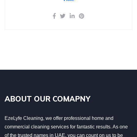
ABOUT OUR COMAPNY
EzeLyfe Cleaning, we offer professional home and
commercial cleaning services for fantastic results. As one
of the trusted names in UAE, you can count on us to be