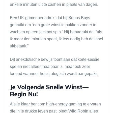
enkele minuten uit te cashen in plaats van dagen.
Een UK-gamer benadrukt dat hij Bonus Buys
gebruikt om “een grote winst te pakken zonder te
wachten op een jackpot spin.” Hij benadrukt dat “als
ik maar tien minuten speel, ik iets nodig heb dat snel
uitbetaalt.”
Dit anekdotische bewijs toont aan dat korte‑sessie
spelen niet alleen haalbaar is, maar ook zeer
lonend wanneer het strategisch wordt aangepakt.
Je Volgende Snelle Winst—
Begin Nu!
Als je klaar bent om high‑energy gaming te ervaren
die in je drukke leven past, biedt Wild Robin alles