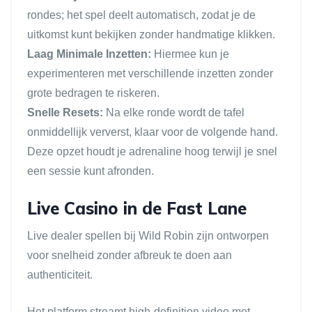
rondes; het spel deelt automatisch, zodat je de
uitkomst kunt bekijken zonder handmatige klikken.
Laag Minimale Inzetten:
Hiermee kun je
experimenteren met verschillende inzetten zonder
grote bedragen te riskeren.
Snelle Resets:
Na elke ronde wordt de tafel
onmiddellijk ververst, klaar voor de volgende hand.
Deze opzet houdt je adrenaline hoog terwijl je snel
een sessie kunt afronden.
Live Casino in de Fast Lane
Live dealer spellen bij Wild Robin zijn ontworpen
voor snelheid zonder afbreuk te doen aan
authenticiteit.
Het platform streamt high‑definition video met