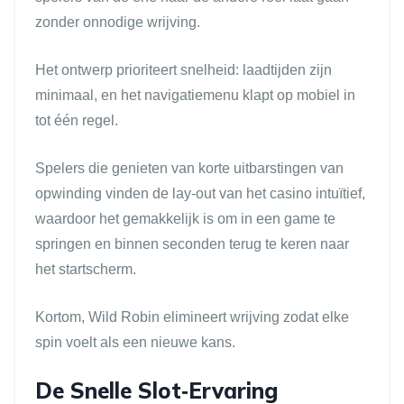
zonder onnodige wrijving.
Het ontwerp prioriteert snelheid: laadtijden zijn
minimaal, en het navigatiemenu klapt op mobiel in
tot één regel.
Spelers die genieten van korte uitbarstingen van
opwinding vinden de lay-out van het casino intuïtief,
waardoor het gemakkelijk is om in een game te
springen en binnen seconden terug te keren naar
het startscherm.
Kortom, Wild Robin elimineert wrijving zodat elke
spin voelt als een nieuwe kans.
De Snelle Slot‑Ervaring