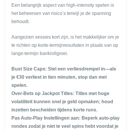
Een belangrijk aspect van high‑intensity spelen is
het beheersen van risico’s terwijl je de spanning
behoudt.
Aangezien sessies kort zijn, is het makkelijker om je
te richten op korte‑termijnresultaten in plaats van op
lange‑termijn bankrollgroei.
Bust Size Caps:
Stel een verliesdrempel in—als
je €30 verliest in tien minuten, stop dan met
spelen.
Over‑Bets op Jackpot Titles:
Titles met hoge
volatiliteit kunnen snel je geld opmaken; houd
inzetten bescheiden tijdens korte runs.
Pas Auto‑Play Instellingen aan:
Beperk auto‑play
rondes zodat je niet te veel spins hebt voordat je