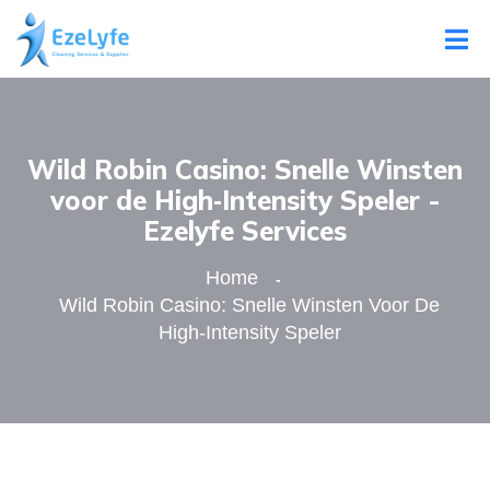
Wild Robin Casino: Snelle Winsten
voor de High‑Intensity Speler -
Ezelyfe Services
Home
Wild Robin Casino: Snelle Winsten Voor De
High‑Intensity Speler