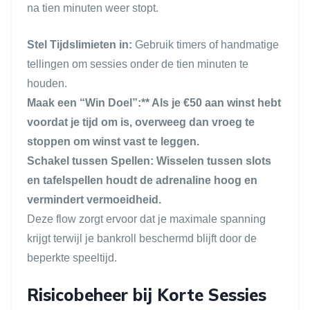
na tien minuten weer stopt.
Stel Tijdslimieten in:
Gebruik timers of handmatige
tellingen om sessies onder de tien minuten te
houden.
Maak een “Win Doel”:** Als je €50 aan winst hebt
voordat je tijd om is, overweeg dan vroeg te
stoppen om winst vast te leggen.
Schakel tussen Spellen:
Wisselen tussen slots
en tafelspellen houdt de adrenaline hoog en
vermindert vermoeidheid.
Deze flow zorgt ervoor dat je maximale spanning
krijgt terwijl je bankroll beschermd blijft door de
beperkte speeltijd.
Risicobeheer bij Korte Sessies