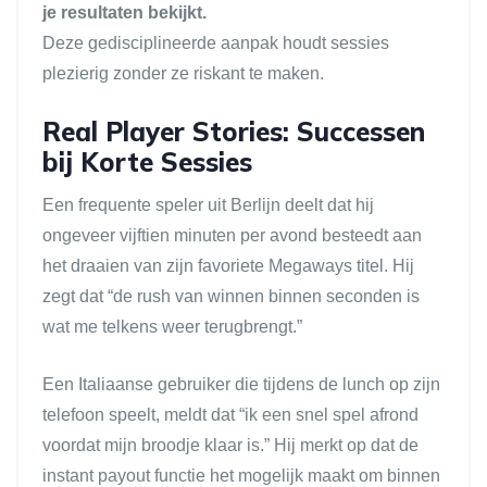
je resultaten bekijkt.
Deze gedisciplineerde aanpak houdt sessies
plezierig zonder ze riskant te maken.
Real Player Stories: Successen
bij Korte Sessies
Een frequente speler uit Berlijn deelt dat hij
ongeveer vijftien minuten per avond besteedt aan
het draaien van zijn favoriete Megaways titel. Hij
zegt dat “de rush van winnen binnen seconden is
wat me telkens weer terugbrengt.”
Een Italiaanse gebruiker die tijdens de lunch op zijn
telefoon speelt, meldt dat “ik een snel spel afrond
voordat mijn broodje klaar is.” Hij merkt op dat de
instant payout functie het mogelijk maakt om binnen