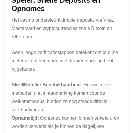
Speler: Snelle Deposits en
Opnames
Het casino ondersteunt directe deposits via Visa,
Mastercard en cryptocurrencies zoals Bitcoin en
Ethereum.
Geen lange verificatiestappen betekent dat je bijna
meteen kunt beginnen met draaien nadat je hebt
bijgeladen.
Skrill/Neteller Beschikbaarheid:
Hoewel deze
methoden niet in aanmerking komen voor de
welkomstbonus, bieden ze nog steeds directe
overboekingen.
Opnametijd:
Opnames kunnen binnen enkele uren
worden verwerkt als je binnen de dagelijkse