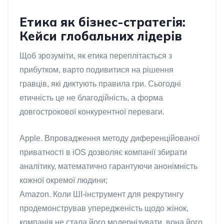
Етика як бізнес-стратегія:
Кейси глобальних лідерів
Щоб зрозуміти, як етика переплітається з
прибутком, варто подивитися на рішення
гравців, які диктують правила гри. Сьогодні
етичність це не благодійність, а форма
довгострокової конкурентної переваги.
Apple. Впровадження методу диференційованої
приватності в iOS дозволяє компанії збирати
аналітику, математично гарантуючи анонімність
кожної окремої людини;
Amazon. Коли ШІ-інструмент для рекрутингу
продемонстрував упередженість щодо жінок,
компанія не стала його модернізувати, вона його