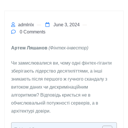
admlnlx
June 3, 2024
0 Comments
Артем Ляшанов
(Фінтех-інвестор)
Чи замислювалися ви, чому одні фінтех-гіганти
зберігають лідерство десятиліттями, а інші
зникають після першого ж гучного скандалу з
витоком даних чи дискримінаційним
алгоритмом? Відповідь криється не в
обчислювальній потужності серверів, а в
архітектурі довіри.