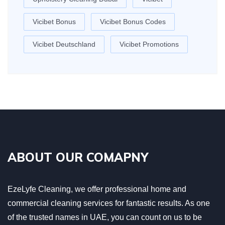
Vicibet Bonus
Vicibet Bonus Codes
Vicibet Deutschland
Vicibet Promotions
ABOUT OUR COMAPNY
EzeLyfe Cleaning, we offer professional home and
commercial cleaning services for fantastic results. As one
of the trusted names in UAE, you can count on us to be