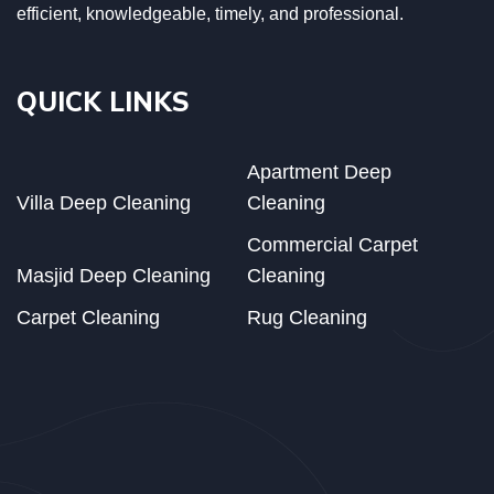
efficient, knowledgeable, timely, and professional.
QUICK LINKS
Apartment Deep
Villa Deep Cleaning
Cleaning
Commercial Carpet
Masjid Deep Cleaning
Cleaning
Carpet Cleaning
Rug Cleaning