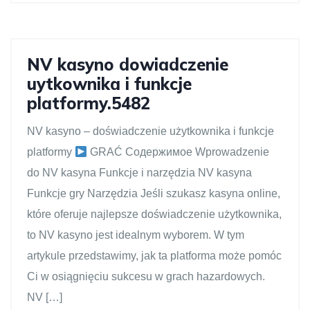
NV kasyno dowiadczenie
uytkownika i funkcje
platformy.5482
NV kasyno – doświadczenie użytkownika i funkcje
platformy
GRAĆ Содержимое Wprowadzenie
do NV kasyna Funkcje i narzędzia NV kasyna
Funkcje gry Narzędzia Jeśli szukasz kasyna online,
które oferuje najlepsze doświadczenie użytkownika,
to NV kasyno jest idealnym wyborem. W tym
artykule przedstawimy, jak ta platforma może pomóc
Ci w osiągnięciu sukcesu w grach hazardowych.
NV […]