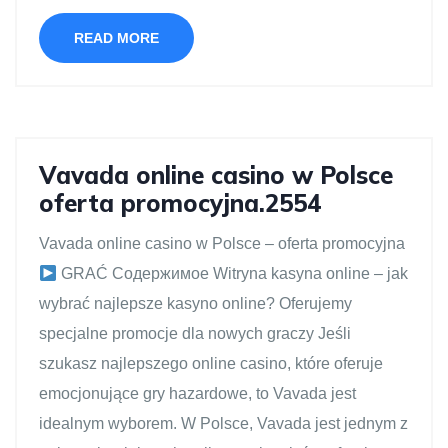
READ MORE
Vavada online casino w Polsce
oferta promocyjna.2554
Vavada online casino w Polsce – oferta promocyjna
GRAĆ Содержимое Witryna kasyna online – jak
wybrać najlepsze kasyno online? Oferujemy
specjalne promocje dla nowych graczy Jeśli
szukasz najlepszego online casino, które oferuje
emocjonujące gry hazardowe, to Vavada jest
idealnym wyborem. W Polsce, Vavada jest jednym z