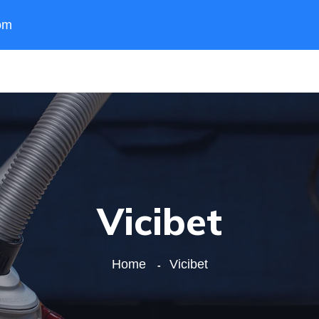
om
Vicibet
Home
Vicibet