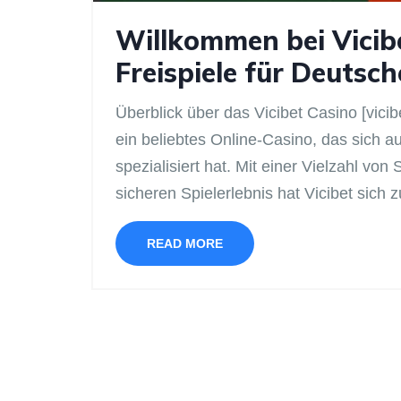
Willkommen bei Vicib
Freispiele für Deutsch
Überblick über das Vicibet Casino [vicibe
ein beliebtes Online-Casino, das sich a
spezialisiert hat. Mit einer Vielzahl vo
sicheren Spielerlebnis hat Vicibet sich
READ MORE