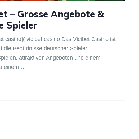
et – Grosse Angebote &
e Spieler
t casino]( vicibet casino Das Vicibet Casino ist
uf die Bedürfnisse deutscher Spieler
n Spielen, attraktiven Angeboten und einem
 zu einem…