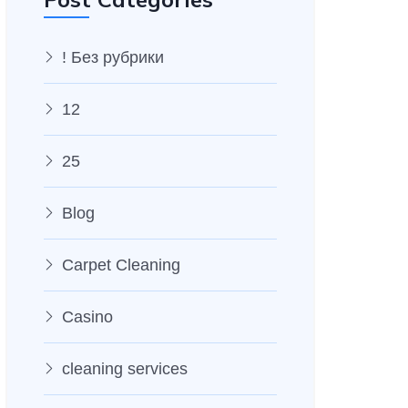
! Без рубрики
12
25
Blog
Carpet Cleaning
Casino
cleaning services